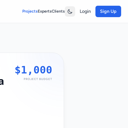
Login
Sign Up
Projects
Experts
Clients
$1,000
а
PROJECT BUDGET