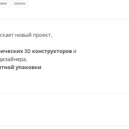
GRAM
DESIGN
скает новый проект,
ических 3D конструкторов
и
дизайнера,
итной упаковки