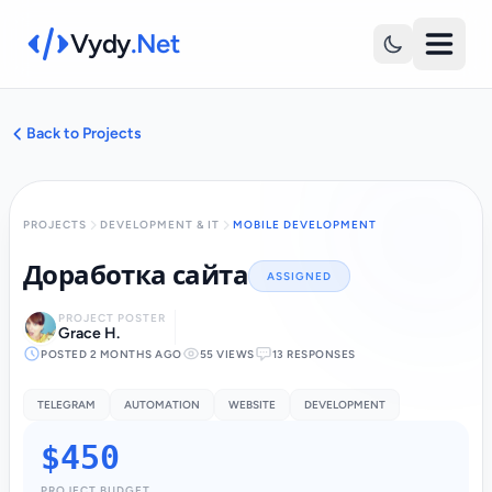
Vydy
.Net
Back to Projects
PROJECTS
DEVELOPMENT & IT
MOBILE DEVELOPMENT
Доработка сайта
ASSIGNED
PROJECT POSTER
Grace H.
POSTED 2 MONTHS AGO
55 VIEWS
13 RESPONSES
TELEGRAM
AUTOMATION
WEBSITE
DEVELOPMENT
$450
PROJECT BUDGET