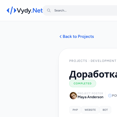
Vydy
.Net
Back to Projects
PROJECTS
DEVELOPMENT 
Доработка
COMPLETED
PROJECT POSTER
PO
Maya Anderson
PHP
WEBSITE
BOT