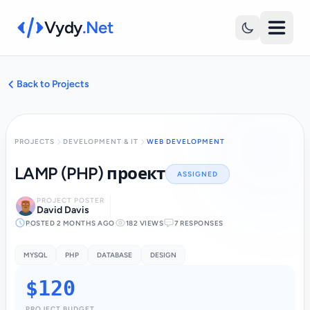
Vydy
.Net
Back to Projects
PROJECTS
DEVELOPMENT & IT
WEB DEVELOPMENT
LAMP (PHP) проект
ASSIGNED
PROJECT POSTER
David Davis
POSTED 2 MONTHS AGO
182 VIEWS
7 RESPONSES
MYSQL
PHP
DATABASE
DESIGN
$120
PROJECT BUDGET