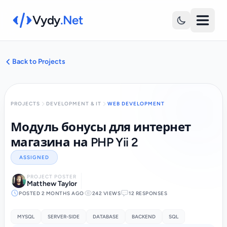
Vydy
.Net
Back to Projects
PROJECTS
DEVELOPMENT & IT
WEB DEVELOPMENT
Модуль бонусы для интернет
магазина на PHP Yii 2
ASSIGNED
PROJECT POSTER
Matthew Taylor
POSTED 2 MONTHS AGO
242 VIEWS
12 RESPONSES
MYSQL
SERVER-SIDE
DATABASE
BACKEND
SQL