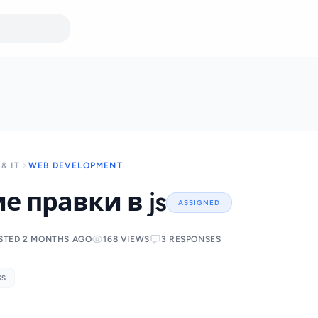
& IT
WEB DEVELOPMENT
 правки в js
ASSIGNED
STED 2 MONTHS AGO
168 VIEWS
3 RESPONSES
SS