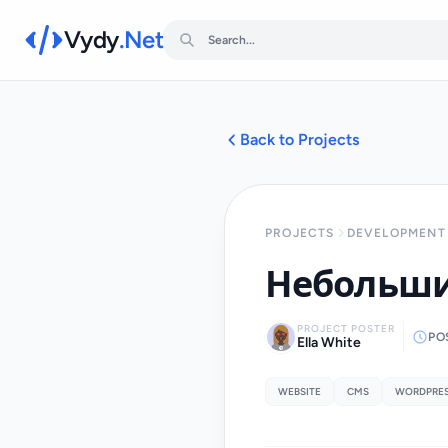
Vydy
.Net
Back to Projects
PROJECTS
DEVELOPMENT 
Небольшие
PROJECT POSTER
PO
Ella White
WEBSITE
CMS
WORDPRE