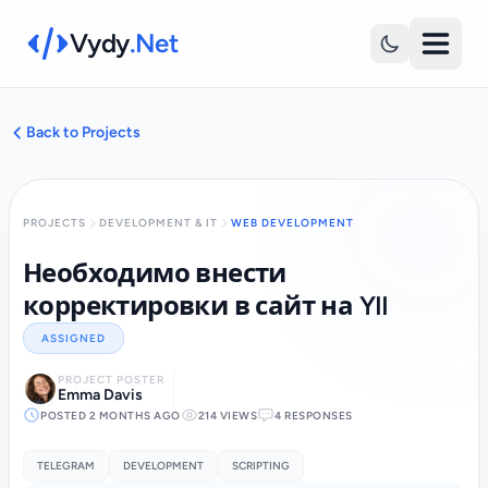
Vydy
.Net
Back to Projects
PROJECTS
DEVELOPMENT & IT
WEB DEVELOPMENT
Необходимо внести
корректировки в сайт на YII
ASSIGNED
PROJECT POSTER
Emma Davis
POSTED 2 MONTHS AGO
214 VIEWS
4 RESPONSES
TELEGRAM
DEVELOPMENT
SCRIPTING