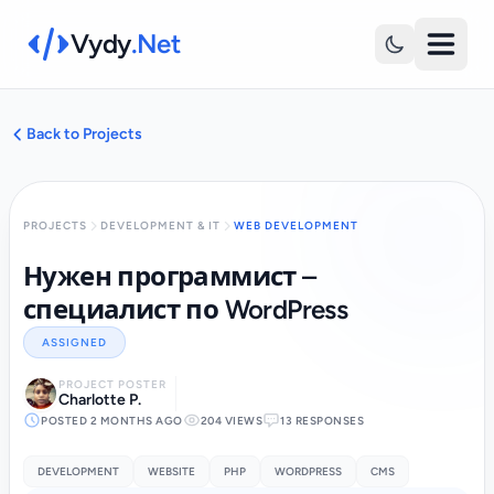
Vydy
.Net
Back to Projects
PROJECTS
DEVELOPMENT & IT
WEB DEVELOPMENT
Нужен программист –
специалист по WordPress
ASSIGNED
PROJECT POSTER
Charlotte P.
POSTED 2 MONTHS AGO
204 VIEWS
13 RESPONSES
DEVELOPMENT
WEBSITE
PHP
WORDPRESS
CMS