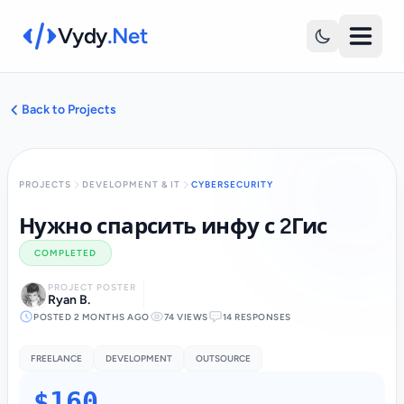
Vydy
.Net
Back to Projects
PROJECTS
DEVELOPMENT & IT
CYBERSECURITY
Нужно спарсить инфу с 2Гис
COMPLETED
PROJECT POSTER
Ryan B.
POSTED 2 MONTHS AGO
74 VIEWS
14 RESPONSES
FREELANCE
DEVELOPMENT
OUTSOURCE
$160