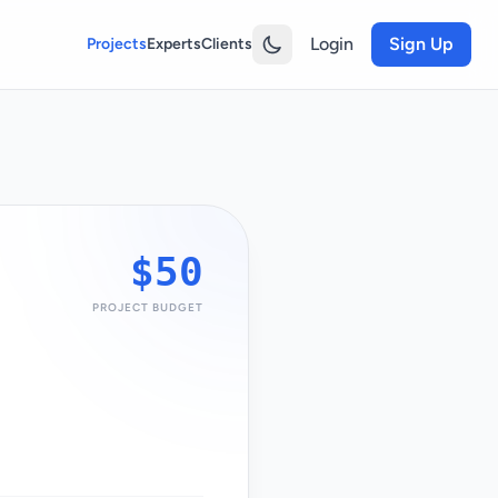
Login
Sign Up
Projects
Experts
Clients
$50
PROJECT BUDGET