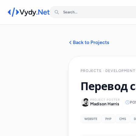
Vydy
.Net
Back to Projects
PROJECTS
DEVELOPMENT 
Перевод с
PROJECT POSTER
PO
Madison Harris
WEBSITE
PHP
CMS
D