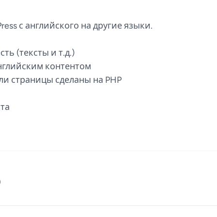
ress с английского на другие языки.
ть (тексты и т.д.)
английским контентом
или страницы сделаны на PHP
йта
)