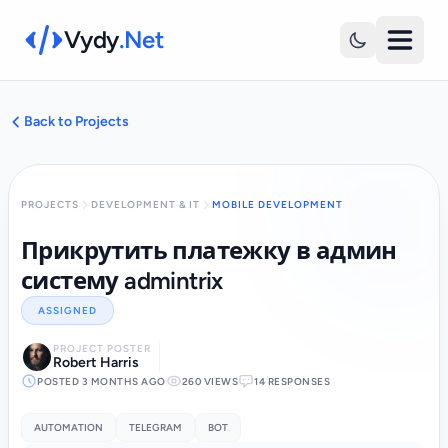
Vydy
.Net
Back to Projects
PROJECTS
DEVELOPMENT & IT
MOBILE DEVELOPMENT
Прикрутить платежку в админ
систему admintrix
ASSIGNED
PROJECT POSTER
Robert Harris
POSTED 3 MONTHS AGO
260 VIEWS
14 RESPONSES
AUTOMATION
TELEGRAM
BOT