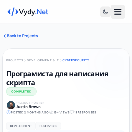
Vydy
.Net
Back to Projects
PROJECTS
DEVELOPMENT & IT
CYBERSECURITY
Програмиста для написания
скрипта
COMPLETED
PROJECT POSTER
Justin Brown
POSTED 2 MONTHS AGO
194 VIEWS
11 RESPONSES
DEVELOPMENT
IT-SERVICES