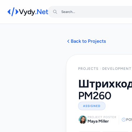
Vydy
.Net
Back to Projects
PROJECTS
DEVELOPMENT 
Штрихкоди
PM260
ASSIGNED
PROJECT POSTER
PO
Maya Miller