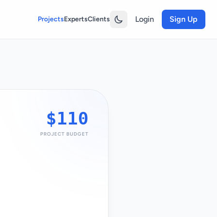
Login
Sign Up
Projects
Experts
Clients
$110
PROJECT BUDGET