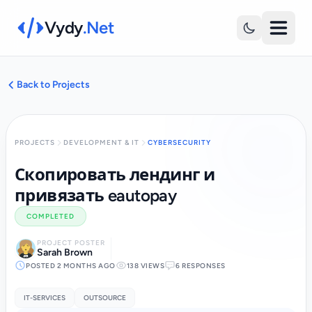
Vydy
.Net
Back to Projects
PROJECTS
DEVELOPMENT & IT
CYBERSECURITY
Скопировать лендинг и
привязать eautopay
COMPLETED
PROJECT POSTER
Sarah Brown
POSTED 2 MONTHS AGO
138 VIEWS
6 RESPONSES
IT-SERVICES
OUTSOURCE