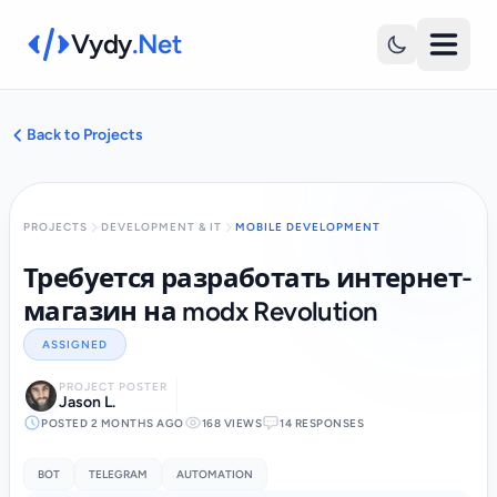
Vydy
.Net
Back to Projects
PROJECTS
DEVELOPMENT & IT
MOBILE DEVELOPMENT
Требуется разработать интернет-
магазин на modx Revolution
ASSIGNED
PROJECT POSTER
Jason L.
POSTED 2 MONTHS AGO
168 VIEWS
14 RESPONSES
BOT
TELEGRAM
AUTOMATION