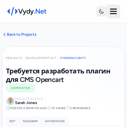
Vydy
.Net
Back to Projects
PROJECTS
DEVELOPMENT & IT
CYBERSECURITY
Требуется разработать плагин
для CMS Opencart
COMPLETED
PROJECT POSTER
Sarah Jones
POSTED 2 MONTHS AGO
73 VIEWS
3 RESPONSES
BOT
TELEGRAM
AUTOMATION