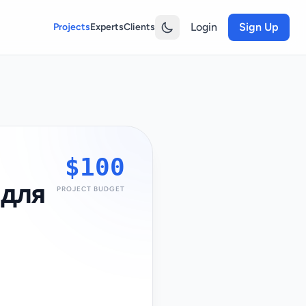
Login
Sign Up
Projects
Experts
Clients
$100
 для
PROJECT BUDGET