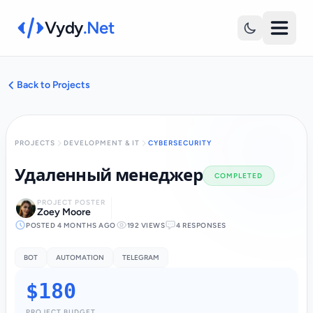
Vydy
.Net
Back to Projects
PROJECTS
DEVELOPMENT & IT
CYBERSECURITY
Удаленный менеджер
COMPLETED
PROJECT POSTER
Zoey Moore
POSTED 4 MONTHS AGO
192 VIEWS
4 RESPONSES
BOT
AUTOMATION
TELEGRAM
$180
PROJECT BUDGET