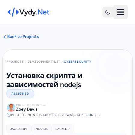
Vydy
.Net
Back to Projects
PROJECTS
DEVELOPMENT & IT
CYBERSECURITY
Установка скрипта и
зависимостей nodejs
ASSIGNED
PROJECT POSTER
Zoey Davis
POSTED 2 MONTHS AGO
206 VIEWS
14 RESPONSES
JAVASCRIPT
NODEJS
BACKEND