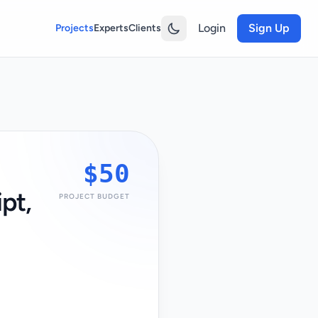
Login
Sign Up
Projects
Experts
Clients
$50
pt,
PROJECT BUDGET