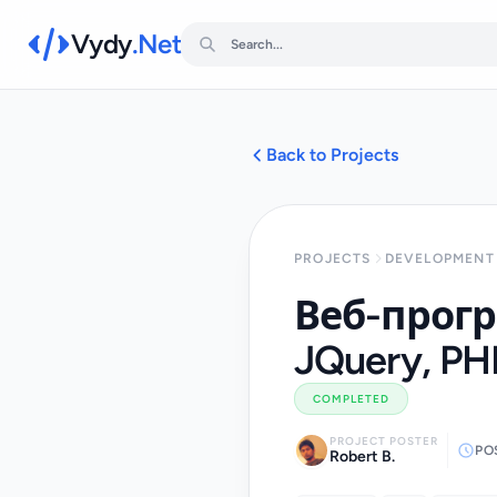
Vydy
.Net
Back to Projects
PROJECTS
DEVELOPMENT 
Веб-прогр
JQuery, PH
COMPLETED
PROJECT POSTER
PO
Robert B.