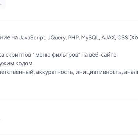
G
е на JavaScript, JQuery, PHP, MySQL, AJAX, CSS (
а скриптов " меню фильтров" на веб-сайте
чужим кодом.
ветственный, аккуратность, инициативность, ана
)