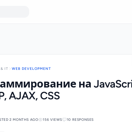
& IT
WEB DEVELOPMENT
аммирование на JavaScri
P, AJAX, CSS
STED 2 MONTHS AGO
156 VIEWS
10 RESPONSES