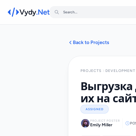
Vydy
.Net
Back to Projects
PROJECTS
DEVELOPMENT 
Выгрузка 
их на сай
ASSIGNED
PROJECT POSTER
PO
Emily Miller