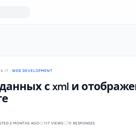
& IT
WEB DEVELOPMENT
данных с xml и отображ
те
STED 2 MONTHS AGO
117 VIEWS
11 RESPONSES