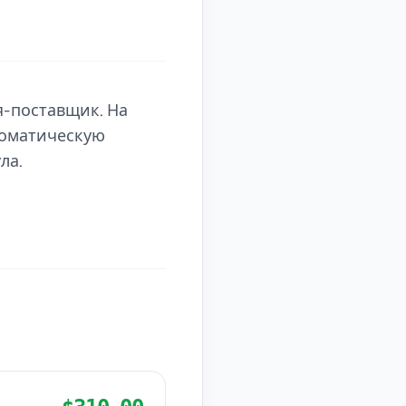
я-поставщик. На
томатическую
ла.