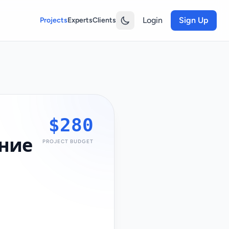
Login
Sign Up
Projects
Experts
Clients
$280
ение
PROJECT BUDGET